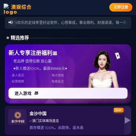
澳娱综合
立即注册
📢
个充满热血与欢乐的足球季里好运常伴，心想事成，事业顺利、财源滚滚，每一天都充
⭐ 精选推荐
新人专享注册福利🎀
老品牌 值得信赖 放心赢
♥️新人赠送100%，最高18888元♥️
·
真人视讯
·
电子游戏
·
体育投注
·
彩票棋牌
·
电竞投注
·
捕鱼娱乐
进入游戏
🎁
VIP
金沙中国
▶
✅澳门实体赌场直连
首存赠送 100%，出款快，返水高